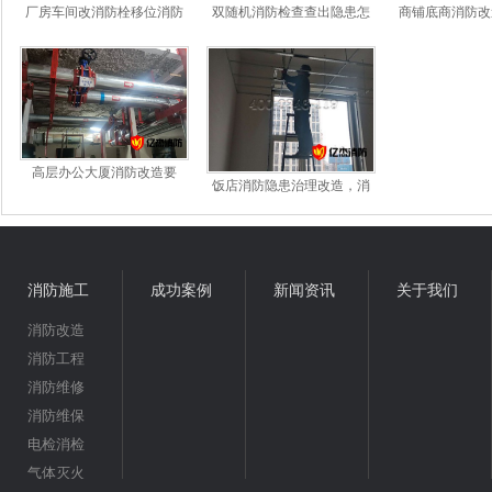
厂房车间改消防栓移位消防
双随机消防检查查出隐患怎
商铺底商消防改
栓需要注意哪些事项
么办？找什么公司做消防改
水费的收费标
造整改*靠谱
高层办公大厦消防改造要
饭店消防隐患治理改造，消
求，设施配置标准
防施工专业团队让您无后顾
之忧
消防施工
成功案例
新闻资讯
关于我们
消防改造
消防工程
消防维修
消防维保
电检消检
气体灭火