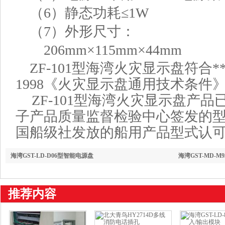
（6）静态功耗≤1
W
（7）外形尺寸：
206
mm
×
115
mm
×
4
4mm
ZF-101
型海湾火灾显示盘符合*
1998
《火灾显示盘通用技术条件
ZF-101型海湾火灾显示盘产品
子产品质量监督检验中心签发的
国船级社发放的船用产品型式认
海湾GST-LD-D06型智能电源盘
海湾GST-MD-M
推荐内容