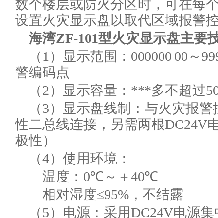
数个楼层或防火分区时，可在每
设置火灾显示盘以取代区域报警
海湾ZF-101型火灾显示盘主
（1）显示范围：000000 00～99
警编码点
（2）显示容量：***多不超过5
（3）显示盘线制：与火灾报警
性二总线连接，另需两根D
C2
4V
极性）
（4）使用环境：
温度：
0
℃
～
＋
40
℃
相对湿度≤
95%
，不结露
（5）电源：采用DC24V电源