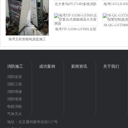
北大青鸟HY2714D多线消防
海湾GST-LD-8
电话插孔
输出模
JB-QG-GST5
海湾JTF-GOM-GST601点型
警控制器(
复合式感烟感温火灾探测器
海湾主机智能电源盘施工
消防施工
成功案例
新闻资讯
关于我们
消防改造
消防工程
消防维修
消防维保
电检消检
气体灭火
地址：北京通州新华北街117号