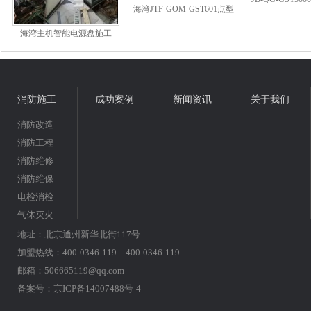
海湾JTF-GOM-GST601点型
警控制器(
复合式感烟感温火灾探测器
海湾主机智能电源盘施工
消防施工
成功案例
新闻资讯
关于我们
消防改造
消防工程
消防维修
消防维保
电检消检
气体灭火
地址：北京通州新华北街117号
加盟热线：400-0346-119 400-0346-119
邮箱：506665119@qq.com
备案号：
京ICP备14007488号-4