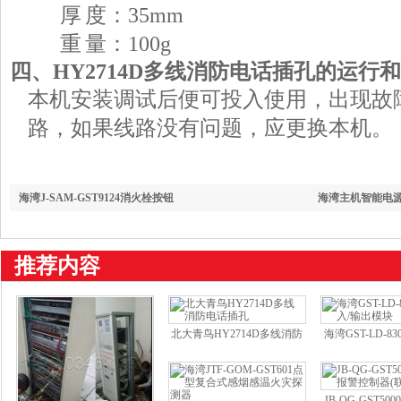
厚 度：35mm
重 量：100g
四、HY2714D多线消防电话插孔的运行
本机安装调试后便可投入使用，出现故
路，如果线路没有问题，应更换本机。
海湾J-SAM-GST9124消火栓按钮
海湾主机智能电
推荐内容
北大青鸟HY2714D多线消防
海湾GST-LD-8
电话插孔
输出模
JB-QG-GST5