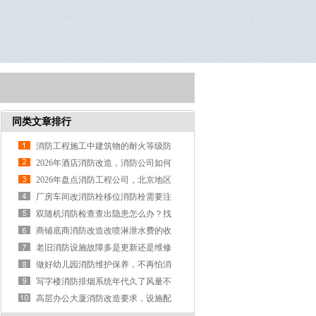
同类文章排行
消防工程施工中建筑物的耐火等级防
火分区、防火间距及疏散出口知识点
2026年酒店消防改造，消防公司如何
选
2026年盘点消防工程公司，北京地区
哪家比较靠谱
厂房车间改消防栓移位消防栓需要注
意哪些事项
双随机消防检查查出隐患怎么办？找
什么公司做消防改造整改*靠谱
商铺底商消防改造改喷淋泄水费的收
费标准是什么？
老旧消防设施故障多是更新还是维修
合适呢？
做好幼儿园消防维护保养，不再怕消
防检查
写字楼消防排烟系统年代久了风量不
达标如何改造
高层办公大厦消防改造要求，设施配
置标准