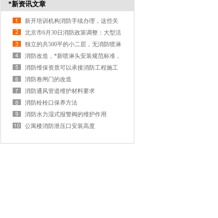
*新资讯文章
新开培训机构消防手续办理，这些关
键步骤你知道吗？
北京市6月30日消防政策调整：大型活
动与商业经营无需审批
独立的共500平的小二层，无消防喷淋
系统，可以做教培场所吗
消防改造，*新喷淋头安装规范标准，
喷头的溅水盘与顶部的距离
消防维保资质可以承接消防工程施工
吗
消防卷闸门的改造
消防通风管道维护材料要求
消防栓栓口保养方法
消防水力湿式报警阀的维护作用
公寓楼消防泄压口安装高度