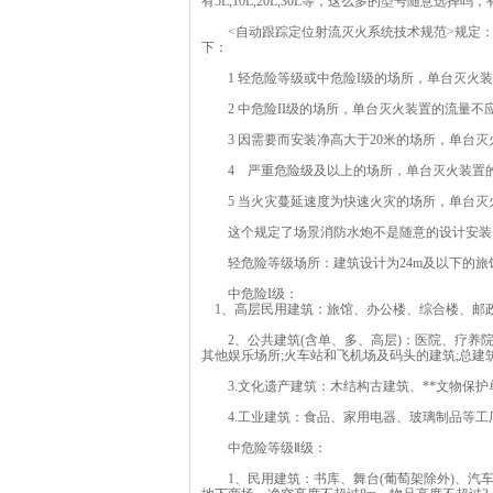
有5L,10L,20L,30L等，这么多的型号随意选
<自动跟踪定位射流灭火系统技术规范>规定：
下：
1 轻危险等级或中危险I级的场所，单台灭火装置的
2 中危险II级的场所，单台灭火装置的流量不应小于
3 因需要而安装净高大于20米的场所，单台灭火装
4 严重危险级及以上的场所，单台灭火装置的流量
5 当火灾蔓延速度为快速火灾的场所，单台灭火装
这个规定了场景消防水炮不是随意的设计安装，
轻危险等级场所：建筑设计为24m及以下的旅馆
中危险I级：
1、高层民用建筑：旅馆、办公楼、综合楼、邮政
2、公共建筑(含单、多、高层)：医院、疗养院;图
其他娱乐场所;火车站和飞机场及码头的建筑;总建筑面
3.文化遗产建筑：木结构古建筑、**文物保护
4.工业建筑：食品、家用电器、玻璃制品等工厂
中危险等级Ⅱ级：
1、民用建筑：书库、舞台(葡萄架除外)、汽车停车