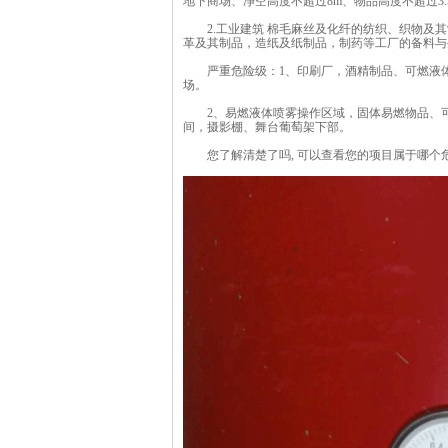
地下商场、净空高度不超过8m、物品高度不超过3.
2.工业建筑 棉毛麻丝及化纤的纺织、织物及其
革及其制品，造纸及纸制品，制药等工厂的备料与
严重危险级：1、印刷厂，酒精制品、可燃液体制
场。
2、易燃液体喷雾操作区域，固体易燃物品、可
间，摄影棚、舞台葡萄架下部。
您了解清楚了吗, 可以查看您的项目属于哪个