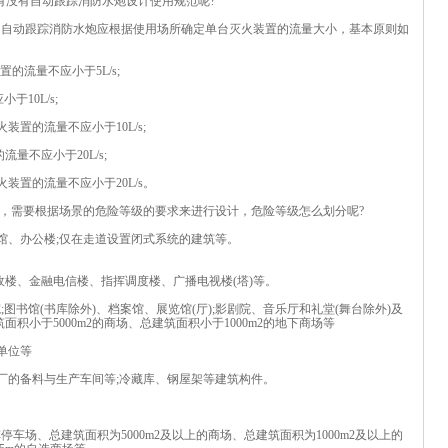
择吗，有没有自动跟踪消防水炮设计使用规范呢?
自动跟踪消防水炮应根据使用场所确定单台灭火装置的流量大小，基本原则如
流量不应小于5L/s;
10L/s;
置的流量不应小于10L/s;
不应小于20L/s;
置的流量不应小于20L/s。
需要根据场景的危险等级的要求来进行设计，危险等级怎么划分呢?
、办公楼;仅在走道设置闭式系统的建筑等。
楼、金融电信楼、指挥调度楼、广播电视楼(塔)等。
书馆(书库除外)、档案馆、展览馆(厅);影剧院、音乐厅和礼堂(舞台除外)及
积小于5000m2的商场、总建筑面积小于1000m2的地下商场等
单位等
的备料与生产车间等;冷藏库、钢屋架等建筑构件。
场、总建筑面积为5000m2及以上的商场、总建筑面积为1000m2及以上的