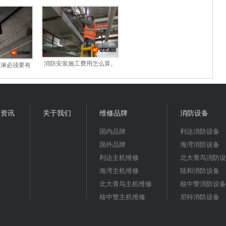
何选
北京地区哪家比较靠谱
流程：图纸审核、现场验收
及资料提交指南
消防安装施工费用怎么算。
喷淋必须要有
多少钱一平米？
的公司？
闻资讯
关于我们
维修品牌
消防设备
国内品牌
利达消防设备
国外品牌
海湾消防设备
利达主机维修
北大青鸟消防设
海湾主机维修
陆和消防设备
北大青鸟主机维修
核中警消防设备
核中警主机维修
尼特消防设备
尼特主机维修
陆和主机维修