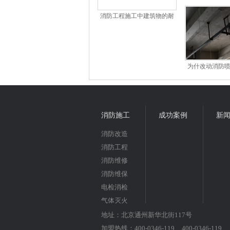
公司如
消防工程施工中建筑物的耐
火等级防火分区、防火间距
及疏散出口知识点
为什改动消防
消防资质
消防施工
成功案例
新
消防改造
消防工程
消防维修
消防维保
电检消检
气体灭火
地址：北京通州新华北街117号
加盟热线：400-0346-119 400-0346-119