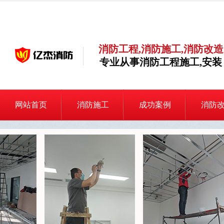
消防工程,消防施工,消防改造
专业从事消防工程施工,安装
网站首页
消防施工
成功案例
消防