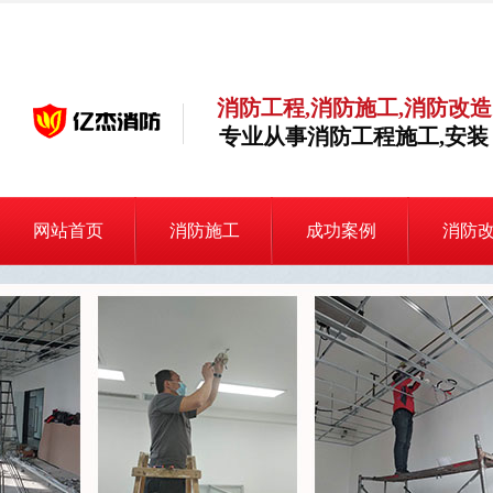
消防工程,消防施工,消防改造
专业从事消防工程施工,安装
网站首页
消防施工
成功案例
消防