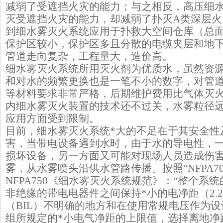
减弱了受遮挡火灾的能力；与之相反，高压细
灭受遮挡火灾的能力，却减弱了扑灭A类深层
到细水雾灭火系统应用于扑救大空间仓库（总
保护区较小，保护区多且分散的电缆夹层和地
管道走向复杂，工程量大，造价高。
细水雾灭火系统所用灭火剂为优质水，虽然资
和对水的频繁更换也是一笔不小的数字，对管
等材料要求非常严格，后期维护费用比气体灭
内细水雾灭火装置的技术还不过关，水雾粒径
应用方面受到限制。
目前，细水雾灭火系统*大的不足在于其安全性
害，当带电设备遇到水时，由于水的导电性，
损坏设备，另一方面又可能对现场人员造成伤
雾，从水雾喷头沿供水管路传播。按照“NFPA7
NFPA750《细水雾灭火系统规范》：“整个系
非绝缘的带电电器件之间保持*小的电净距（2.
（BIL）不明确的地方和在使用常规电压作为
组所规定的*小电气净距的上限值，选择离地净