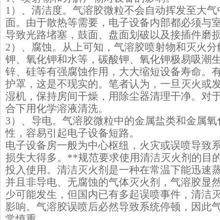
1）、清洁度。气溶胶微粒不会自动挥发至大气
面。由于散热等需要，电子设备内部都必须与
导致光路堵塞，鼓面、盘面划破以及接插件磨
2）、腐蚀。从上可知，气溶胶喷射物和灭火分
钾、氧化钾和水等，碳酸钾、氧化钾极易吸潮
锌、硅等有强腐蚀作用，大大缩短设备寿命。
护罩，这是不现实的。笔者认为，一旦灭火或
湿机，保持房间干燥，用除尘器清理干净。对
合下用化学溶液清洗。
3）、导电。气溶胶微粒中的金属盐类和金属氧
性，容易引起电子设备短路。
电子设备房一般为中心枢纽，火灾或误喷导致
损失大得多。**规范要求使用清洁灭火剂的目
投入使用。清洁灭火剂是一种在常温下能迅速
并且非导电、无腐蚀的气体灭火剂，气溶胶显
少可能发生，但国内已有多起误喷事件，清洁
影响。气溶胶误喷后必然导致系统停顿，因此
常慎重。