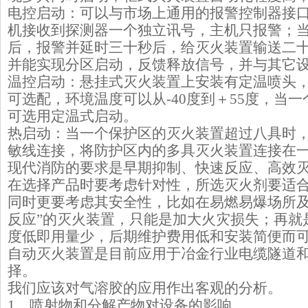
电控启动：可以与市场上通用的报警控制器接
机接收到探测器一个独立讯号，主机只报警；
后，报警并延时三十秒后，给灭火装置输送二
并能实现分区启动，反馈释放信号，并与其它
温控启动：悬挂式灭火装置上安装有定温喷头，感
可选配，环境温度可以从-40度到＋55度，当
可选用定温式启动。
热启动：当一个保护区的灭火装置超过八具时
敏线连接，将防护区内的多具灭火装置连接在
现代消防的要求是早期抑制、快速反应、高效
在选择产品时要考虑针对性，所选灭火剂要适
同时更要考虑其安全性，比如在易燃易爆场所及
反应”的灭火装置，只能是加大火灾损失；再就
度低即用量少，后期维护费用低和安装简便而
自动灭火装置是目前应用于冶金行业电缆隧道和
择。
我们应该对气溶胶的应用作出客观的分析。
1、喷射物和分解产物对设备的影响。