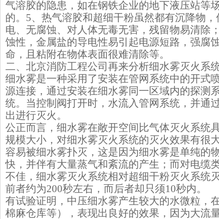
气溶胶的隐患，如在钢铁企业的地下液压站等
的。5、热气溶胶和超细干粉虽然都有沉降物，
电、无腐蚀、对人体无毒无害，残留物易清除
蚀性，金属盐的导电性易引起电源短路，强腐
命，且粘附在物体表面很难清除等。
二、北京消防工程公司再来分析细水雾灭火系
细水雾是一种采用了安装在管网系统中的开式
源连接，通过安装在细水雾同一区域内的探测
统。当控制阀打开时，水流入管网系统，并通
出进行灭火。
公正而言，细水雾在敞开空间比气体灭火系统
规模大小，对细水雾灭火系统的灭火效果有很
容易被细水雾扑灭，这是因为细水雾是单纯的
快，并伴有大量蒸气和紊流的产生；而对电缆
不佳，细水雾灭火系统相对超细干粉灭火系统
前者约为200秒左右，而后者却只须10秒内。
有试验证明，中压细水雾产生较大的水微粒，
棉麻仓库等），表现出良好的效果，因为大流