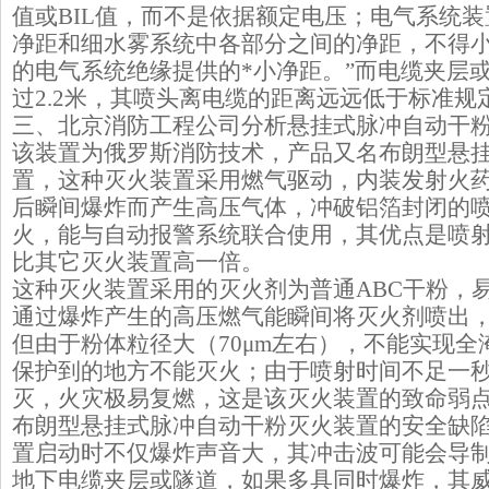
值或BIL值，而不是依据额定电压；电气系统
净距和细水雾系统中各部分之间的净距，不得
的电气系统绝缘提供的*小净距。”而电缆夹层
过2.2米，其喷头离电缆的距离远远低于标准规
三、北京消防工程公司分析悬挂式脉冲自动干
该装置为俄罗斯消防技术，产品又名布朗型悬
置，这种灭火装置采用燃气驱动，内装发射火
后瞬间爆炸而产生高压气体，冲破铝箔封闭的
火，能与自动报警系统联合使用，其优点是喷
比其它灭火装置高一倍。
这种灭火装置采用的灭火剂为普通ABC干粉，
通过爆炸产生的高压燃气能瞬间将灭火剂喷出
但由于粉体粒径大（70μm左右），不能实现
保护到的地方不能灭火；由于喷射时间不足一
灭，火灾极易复燃，这是该灭火装置的致命弱
布朗型悬挂式脉冲自动干粉灭火装置的安全缺
置启动时不仅爆炸声音大，其冲击波可能会导
地下电缆夹层或隧道，如果多具同时爆炸，其