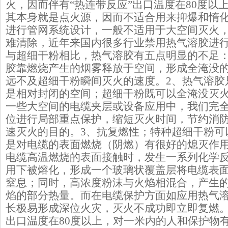
火，因而伴有“热连带反应”出口温度在80度以
其本身就是点火源，因而不适合用来抑爆和惰
进行管网系统设计，一般不适用于大空间灭火
难清除，近年来国内很多行业禁用热气溶胶进
与超细干粉相比，热气溶胶有五点明显的不足：
胶靠燃烧产生的烟雾释放于空间，形成全淹没
远不及超细干粉瞬间灭火的速度。2、热气溶胶
是相对封闭的空间；超细干粉既可以全淹没灭
一些大空间的电缆夹层或设备应用中，我们完
位进行局部重点保护，缩短灭火时间，节约消
速灭火的目的。3、抗复燃性；特种超细干粉可
是对电缆的表面燃烧（阴燃）有很好的熄灭作
电缆高温燃烧的表面接触时，发生一系列化学
用下被熔化，形成一个玻璃状覆盖层将电缆表
窒息；同时，高浓度粉沫与火焰相混合，产生
焰的部分热量。而在电缆保护方面如应用热气
长极易形成深位火灾，灭火不成功即立即复燃。
出口温度在80度以上，对一米内的人和保护物有