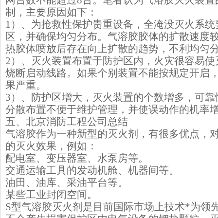
网台数不能超过8台。笔者认为气溶胶灭火装置
制，主要原因如下：
1）、为抢救性保护贵重设备，全淹没灭火系统
区，并确保均匀分布。气溶胶胶体的扩散速度
热胶体喷放后存在向上扩散的趋势，不利均匀
2）、灭火装置布置于防护区内，火灾很容易使
烧断启动线路。如果个别装置不能按规定开启
果严重。
3）、防护区增大，灭火装置的个数增多，可靠
分散布置不便于维护管理，并使误动作的机率
五、北京消防工程公司总结
气溶胶作为一种新型的灭火剂，有很多优点，
的灭火效果，例如：
配电室、变压器室、水泵房等。
交通运输工具的发动机舱、机器间等。
油田、油库、采油平台等。
某些工业封闭空间。
S型气溶胶灭火剂是目前国际市场上技术*为领