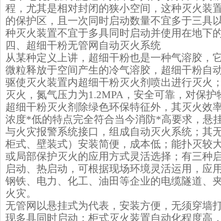
程，尤其是相对封闭的狭小空间，这种灭火装
的保护区，且一次同时启动数量不宜多于三具
种灭火装置不宜于多具同时启动并使用在地下
四、超细干粉无管网自动灭火系统
从某种定义上讲，超细干粉也是一种气溶胶，
微粒释放于空间产生的冷气溶胶，超细干粉自
驱使灭火装置内超细干粉灭火剂喷出进行灭火
灭火，氮气压力为1.2MPA，安全可靠，对保
超细干粉灭火剂除绿色环保特征外，其灭火效率
浓度*低的特点完全符合当今消防*高要求，悬
与火灾报警系统接口，组成自动灭火系统；其
柜式、壁装式）安装简便，成本低；能扑灭较
或局部保护灭火的应用方式灵活选择；有三种
启动、热启动，可根据现场环境灵活运用，应
钢铁、电力、化工、油田等企业的电缆隧道、
火灾。
无管网以悬挂式为代表，安装方便，无须穿墙
现多具同时启动；柜式灭火装置自动化程度高