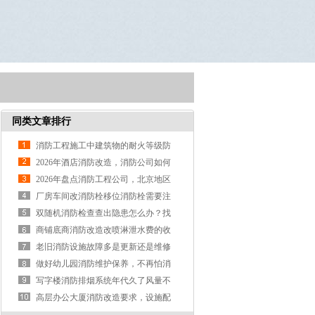
同类文章排行
消防工程施工中建筑物的耐火等级防
火分区、防火间距及疏散出口知识点
2026年酒店消防改造，消防公司如何
选
2026年盘点消防工程公司，北京地区
哪家比较靠谱
厂房车间改消防栓移位消防栓需要注
意哪些事项
双随机消防检查查出隐患怎么办？找
什么公司做消防改造整改*靠谱
商铺底商消防改造改喷淋泄水费的收
费标准是什么？
老旧消防设施故障多是更新还是维修
合适呢？
做好幼儿园消防维护保养，不再怕消
防检查
写字楼消防排烟系统年代久了风量不
达标如何改造
高层办公大厦消防改造要求，设施配
置标准