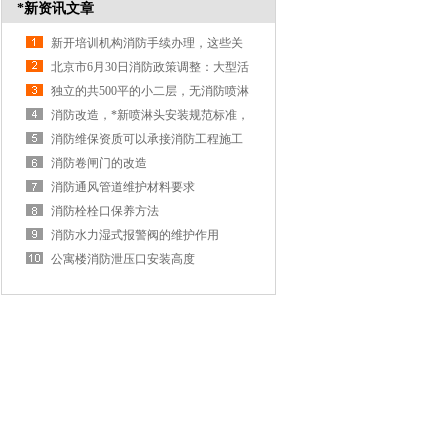
*新资讯文章
新开培训机构消防手续办理，这些关
键步骤你知道吗？
北京市6月30日消防政策调整：大型活
动与商业经营无需审批
独立的共500平的小二层，无消防喷淋
系统，可以做教培场所吗
消防改造，*新喷淋头安装规范标准，
喷头的溅水盘与顶部的距离
消防维保资质可以承接消防工程施工
吗
消防卷闸门的改造
消防通风管道维护材料要求
消防栓栓口保养方法
消防水力湿式报警阀的维护作用
公寓楼消防泄压口安装高度