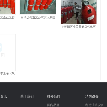
外某企业无管
白纸坊街道某公寓灭火系统
火保养
故障/修复
为朝阳区小关某酒店气体灭
火系统施工
关于发布《气
规程》的
闻资讯
关于我们
维修品牌
消防设备
国内品牌
利达消防设备