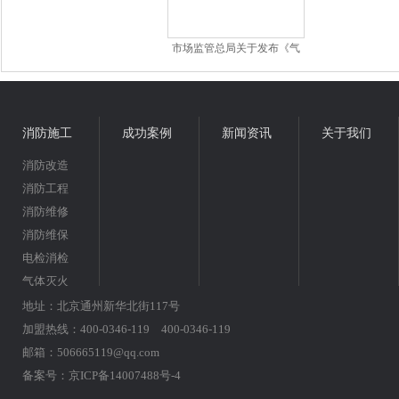
市场监管总局关于发布《气
瓶安全技术规程》的
消防施工
成功案例
新闻资讯
关于我们
消防改造
消防工程
消防维修
消防维保
电检消检
气体灭火
地址：北京通州新华北街117号
加盟热线：400-0346-119 400-0346-119
邮箱：506665119@qq.com
备案号：
京ICP备14007488号-4