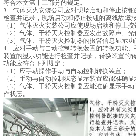
符合本文第十二部分的规定。
3、气体灭火安装公司应对现场启动和停止按钮
检查并记录，现场启动和停止按钮的离线故障
（1）气体灭火安装公司应使现场启动和停止按
（2）气体、干粉灭火控制器应发出故障声、光
（3）气体、干粉灭火控制器的报警信息显示功
4、应对手动与自动控制转换装置的转换功能、
装置的显示功能进行检查并记录，转换装置的
功能应符合下列规定：
（1）应手动操作手动与自动控制转换装置；
（2）手动与自动控制状态显示装置应能准确显
（3）气体、干粉灭火控制器应能准确显示手动
作状态。