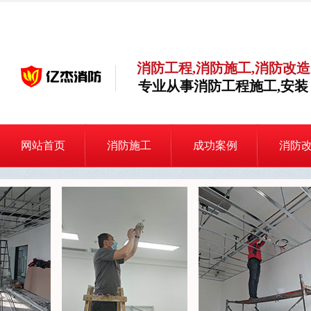
消防工程,消防施工,消防改造
专业从事消防工程施工,安装
网站首页
消防施工
成功案例
消防