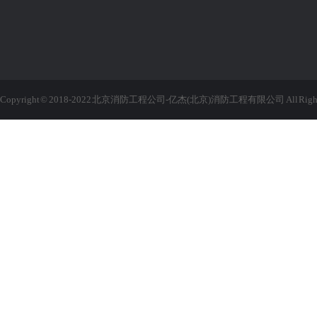
Copyright © 2018-2022 北京消防工程公司-亿杰(北京)消防工程有限公司 All Rights